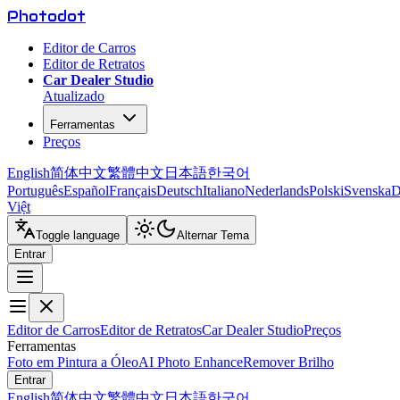
Photo
dot
Editor de Carros
Editor de Retratos
Car Dealer Studio
Atualizado
Ferramentas
Preços
English
简体中文
繁體中文
日本語
한국어
Português
Español
Français
Deutsch
Italiano
Nederlands
Polski
Svenska
D
Việt
Toggle language
Alternar Tema
Entrar
Editor de Carros
Editor de Retratos
Car Dealer Studio
Preços
Ferramentas
Foto em Pintura a Óleo
AI Photo Enhance
Remover Brilho
Entrar
English
简体中文
繁體中文
日本語
한국어