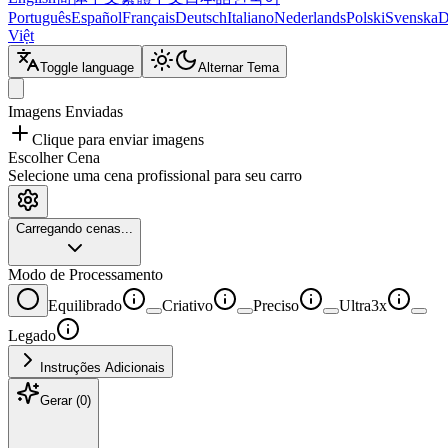
Português
Español
Français
Deutsch
Italiano
Nederlands
Polski
Svenska
D
Việt
Toggle language
Alternar Tema
Imagens Enviadas
Clique para enviar imagens
Escolher Cena
Selecione uma cena profissional para seu carro
Carregando cenas...
Modo de Processamento
Equilibrado
Criativo
Preciso
Ultra
3x
Legado
Instruções Adicionais
Gerar
(
0
)