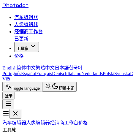
Photo
dot
汽车编辑器
人像编辑器
经销商工作台
已更新
工具箱
价格
English
简体中文
繁體中文
日本語
한국어
Português
Español
Français
Deutsch
Italiano
Nederlands
Polski
Svenska
D
Việt
Toggle language
切换主题
登录
汽车编辑器
人像编辑器
经销商工作台
价格
工具箱