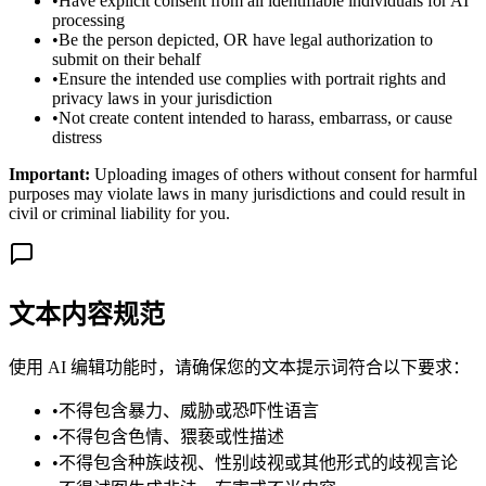
•
Have explicit consent from all identifiable individuals for AI
processing
•
Be the person depicted, OR have legal authorization to
submit on their behalf
•
Ensure the intended use complies with portrait rights and
privacy laws in your jurisdiction
•
Not create content intended to harass, embarrass, or cause
distress
Important:
Uploading images of others without consent for harmful
purposes may violate laws in many jurisdictions and could result in
civil or criminal liability for you.
文本内容规范
使用 AI 编辑功能时，请确保您的文本提示词符合以下要求：
•
不得包含暴力、威胁或恐吓性语言
•
不得包含色情、猥亵或性描述
•
不得包含种族歧视、性别歧视或其他形式的歧视言论