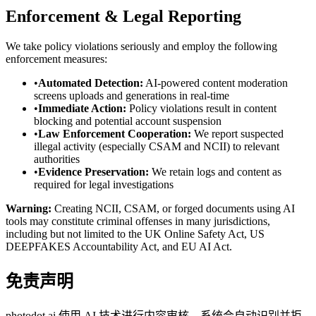
Enforcement & Legal Reporting
We take policy violations seriously and employ the following
enforcement measures:
•
Automated Detection:
AI-powered content moderation
screens uploads and generations in real-time
•
Immediate Action:
Policy violations result in content
blocking and potential account suspension
•
Law Enforcement Cooperation:
We report suspected
illegal activity (especially CSAM and NCII) to relevant
authorities
•
Evidence Preservation:
We retain logs and content as
required for legal investigations
Warning:
Creating NCII, CSAM, or forged documents using AI
tools may constitute criminal offenses in many jurisdictions,
including but not limited to the UK Online Safety Act, US
DEEPFAKES Accountability Act, and EU AI Act.
免责声明
photodot.ai 使用 AI 技术进行内容审核，系统会自动识别并拒