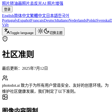
照片转油画
照片去反光
AI 照片增强
登录
English
简体中文
繁體中文
日本語
한국어
Português
Español
Français
Deutsch
Italiano
Nederlands
Polski
Svenska
D
Việt
Toggle language
切换主题
社区准则
最后更新：2025年7月12日
photodot.ai 致力于为所有用户营造安全、友好的创意环境。为
维护社区健康发展，我们制定了以下准则。
图像内容限制