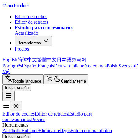
Photo
dot
Editor de coches
Editor de retratos
Estudio para concesionarios
Actualizado
Herramientas
Precios
English
简体中文
繁體中文
日本語
한국어
Português
Español
Français
Deutsch
Italiano
Nederlands
Polski
Svenska
D
Việt
Toggle language
Cambiar tema
Iniciar sesión
Editor de coches
Editor de retratos
Estudio para
concesionarios
Precios
Herramientas
AI Photo Enhance
Eliminar reflejos
Foto a pintura al óleo
Iniciar sesión