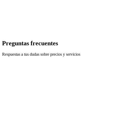
Exclusivo para miembros BASIC y PRO
Se usan solo tras agotar los Créditos mensuales
Requiere suscripción
需要付费订阅才能购买加油包
Preguntas frecuentes
Respuestas a tus dudas sobre precios y servicios
¿Puedo cancelar cuando quiera?
¿Soy el dueño de los derechos de las imágenes AI? ¿Puedo usarlas
comercialmente?
¿Cómo se cuentan los Créditos? ¿Qué es "1 Crédito"?
¿Cuándo se renuevan los Créditos?