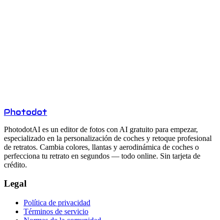
¿Los Créditos no usados pasan al mes siguiente?
¿Qué pasa si me quedo sin Créditos?
¿Qué incluye el plan Gratuito?
¿Las exportaciones de pago tienen marca de agua?
¿Cuál es la diferencia entre facturación mensual y anual?
Photo
dot
PhotodotAI es un editor de fotos con AI gratuito para empezar,
especializado en la personalización de coches y retoque profesional
de retratos. Cambia colores, llantas y aerodinámica de coches o
perfecciona tu retrato en segundos — todo online. Sin tarjeta de
crédito.
Legal
Política de privacidad
Términos de servicio