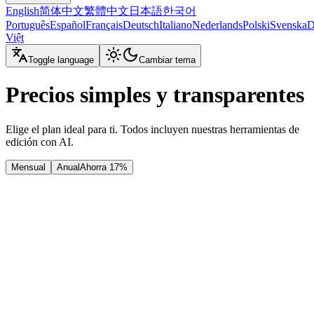
English
简体中文
繁體中文
日本語
한국어
Português
Español
Français
Deutsch
Italiano
Nederlands
Polski
Svenska
D
Việt
Toggle language
Cambiar tema
Precios simples y transparentes
Elige el plan ideal para ti. Todos incluyen nuestras herramientas de
edición con AI.
Mensual
Anual
Ahorra 17%
Gratis
Gratis
2 Créditos gratis (2 imágenes) / mes
Funciones básicas de edición
Soporte de la comunidad