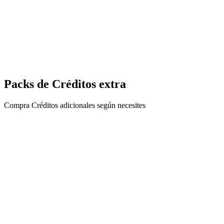
Todo lo de Basic más opciones avanzadas
Soporte prioritario
Analíticas avanzadas
Suscribirse
Packs de Créditos extra
Compra Créditos adicionales según necesites
Pack extra: 1,000 Créditos
$100.00
Compra única
1000 Créditos
Añade 1,000 Créditos al instante a tu cuenta
Los Créditos nunca caducan