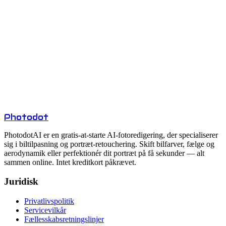
Ruller ubrugte Kreditter over til næste måned?
Hvad sker der, hvis jeg løber tør for Kreditter?
Hvad er inkluderet i Gratis-planen?
Er betalte eksporter med vandmærke?
Hvad er forskellen på månedlig og årlig fakturering?
Photo
dot
PhotodotAI er en gratis-at-starte AI-fotoredigering, der specialiserer
sig i biltilpasning og portræt-retouchering. Skift bilfarver, fælge og
aerodynamik eller perfektionér dit portræt på få sekunder — alt
sammen online. Intet kreditkort påkrævet.
Juridisk
Privatlivspolitik
Servicevilkår
Fællesskabsretningslinjer