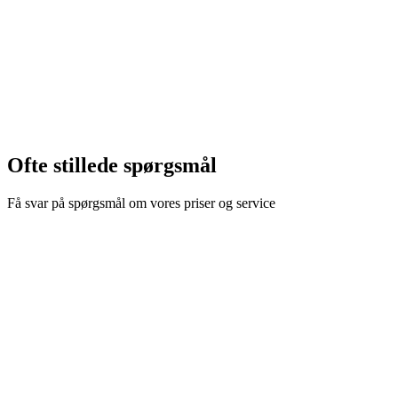
Kreditter udløber aldrig
Tilgængelig eksklusivt for Basic og Pro medlemmer
Bruges kun når månedlige kreditter er opbrugt
Kræver abonnement
需要付费订阅才能购买加油包
Ofte stillede spørgsmål
Få svar på spørgsmål om vores priser og service
Kan jeg annullere når som helst?
Ejer jeg ophavsretten til AI-billederne?
Hvordan tælles Kreditter? Hvad er "1 kredit"?
Hvornår nulstilles Kreditter?