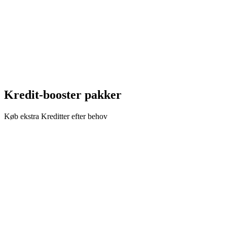
500 Kreditter (500 billeder) / md
Alt i Basic plus avancerede muligheder
Prioriteret support
Avanceret analyse
Abonner
Kredit-booster pakker
Køb ekstra Kreditter efter behov
Kredit-booster: 1.000 Kreditter
$100.00
Engangskøb
1000 Kreditter
Tilføj med det samme 1.000 Kreditter til din konto