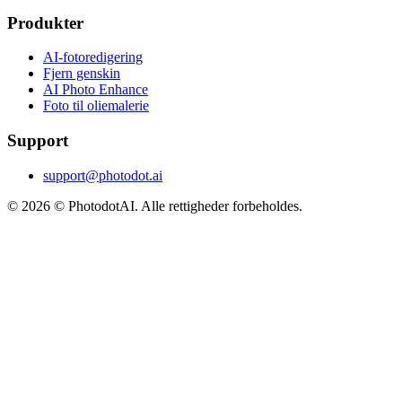
Produkter
AI-fotoredigering
Fjern genskin
AI Photo Enhance
Foto til oliemalerie
Support
support@photodot.ai
©
2026
© PhotodotAI. Alle rettigheder forbeholdes.