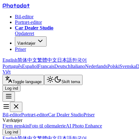
Photo
dot
Bil-editor
Portræt-editor
Car Dealer Studio
Opdateret
Værktøjer
Priser
English
简体中文
繁體中文
日本語
한국어
Português
Español
Français
Deutsch
Italiano
Nederlands
Polski
Svenska
D
Việt
Toggle language
Skift tema
Log ind
Bil-editor
Portræt-editor
Car Dealer Studio
Priser
Værktøjer
Fjern genskin
Foto til oliemalerie
AI Photo Enhance
Log ind
English
简体中文
繁體中文
日本語
한국어