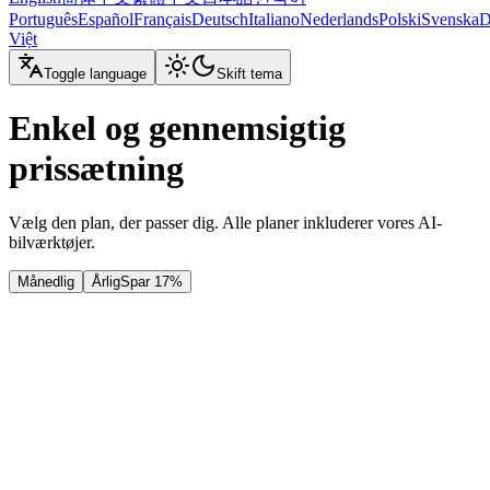
Português
Español
Français
Deutsch
Italiano
Nederlands
Polski
Svenska
D
Việt
Toggle language
Skift tema
Enkel og gennemsigtig
prissætning
Vælg den plan, der passer dig. Alle planer inkluderer vores AI-
bilværktøjer.
Månedlig
Årlig
Spar 17%
Gratis
Gratis
2 gratis Kreditter (2 billeder) / md
Grundlæggende redigering