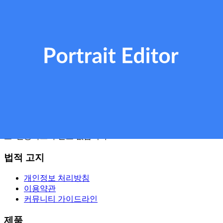
듭니다.
피부 및 얼굴형 보정
얼굴 입체 조명 강화
예술적인 필터 적용
단 한 번의 클릭으로 완성되는 전문 편집
Photo
dot
PhotodotAI는 자동차 커스텀과 인물 화보 보정에 특화된 무료
시작 AI 사진 편집기입니다. 자동차 색상, 휠, 에어로파츠를 변
경하거나 몇 초 만에 완벽한 인물 사진을 온라인에서 만드세
요. 신용카드가 필요 없습니다.
법적 고지
개인정보 처리방침
이용약관
커뮤니티 가이드라인
제품