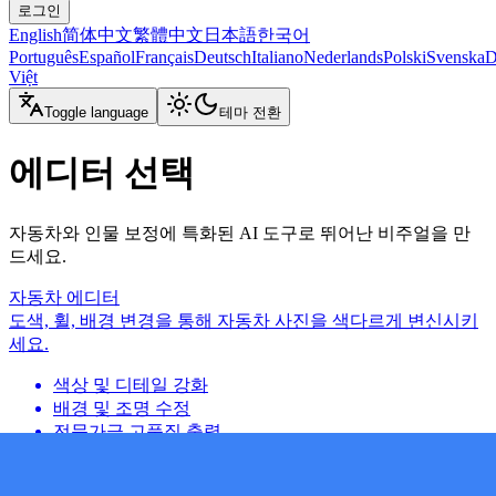
로그인
English
简体中文
繁體中文
日本語
한국어
Português
Español
Français
Deutsch
Italiano
Nederlands
Polski
Svenska
D
Việt
Toggle language
테마 전환
에디터 선택
자동차와 인물 보정에 특화된 AI 도구로 뛰어난 비주얼을 만
드세요.
자동차 에디터
도색, 휠, 배경 변경을 통해 자동차 사진을 색다르게 변신시키
세요.
색상 및 디테일 강화
배경 및 조명 수정
전문가급 고품질 출력
인물 에디터
즉각적인 피부 보정과 스타일 변경으로 무결점 인물 사진을 만