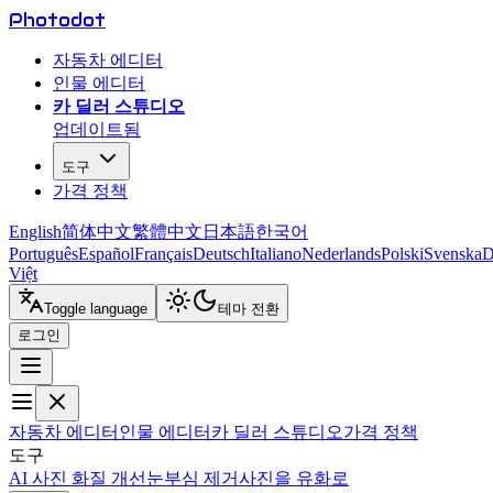
Photo
dot
자동차 에디터
인물 에디터
카 딜러 스튜디오
업데이트됨
도구
가격 정책
English
简体中文
繁體中文
日本語
한국어
Português
Español
Français
Deutsch
Italiano
Nederlands
Polski
Svenska
D
Việt
Toggle language
테마 전환
로그인
자동차 에디터
인물 에디터
카 딜러 스튜디오
가격 정책
도구
AI 사진 화질 개선
눈부심 제거
사진을 유화로