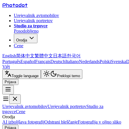
Photo
dot
Urejevalnik avtomobilov
Urejevalnik portretov
Studio za trgovce
Posodobljeno
Orodja
Cene
English
简体中文
繁體中文
日本語
한국어
Português
Español
Français
Deutsch
Italiano
Nederlands
Polski
Svenska
D
Việt
Toggle language
Preklopi temo
Prijava
Urejevalnik avtomobilov
Urejevalnik portretov
Studio za
trgovce
Cene
Orodja
AI izboljšava fotografij
Odstrani bleščanje
Fotografija v oljno sliko
Prijava