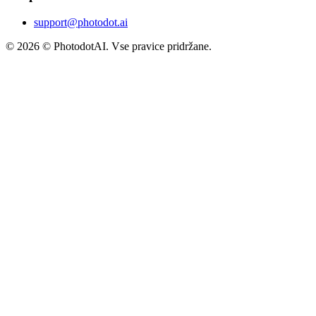
support@photodot.ai
©
2026
© PhotodotAI. Vse pravice pridržane.