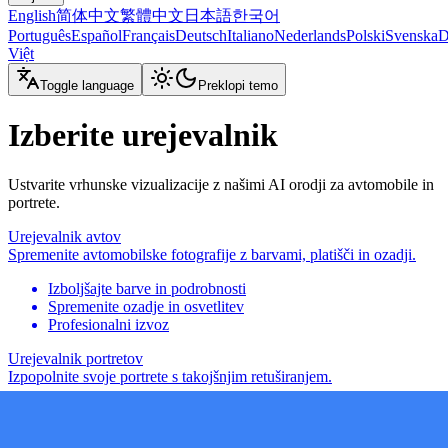
English
简体中文
繁體中文
日本語
한국어
Português
Español
Français
Deutsch
Italiano
Nederlands
Polski
Svenska
D
Việt
Toggle language
Preklopi temo
Izberite urejevalnik
Ustvarite vrhunske vizualizacije z našimi AI orodji za avtomobile in
portrete.
Urejevalnik avtov
Spremenite avtomobilske fotografije z barvami, platišči in ozadji.
Izboljšajte barve in podrobnosti
Spremenite ozadje in osvetlitev
Profesionalni izvoz
Urejevalnik portretov
Izpopolnite svoje portrete s takojšnjim retuširanjem.
Retuširanje kože in obraznih potez
Izboljšajte osvetlitev obraza
Uporabite umetniške videze