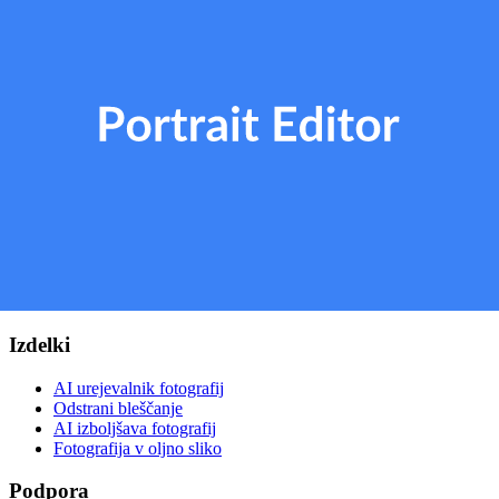
Profesionalno urejanje z enim klikom
Photo
dot
PhotodotAI je brezplačen AI urejevalnik fotografij, specializiran za
prilagajanje avtomobilov in retuširanje portretov. Spremenite barve
vozil, platišča ali izpopolnite portret v nekaj sekundah — vse na
spletu. Brez kreditne kartice.
Pravno
Pravilnik o zasebnosti
Pogoji storitve
Smernice skupnosti
Izdelki
AI urejevalnik fotografij
Odstrani bleščanje
AI izboljšava fotografij
Fotografija v oljno sliko
Podpora